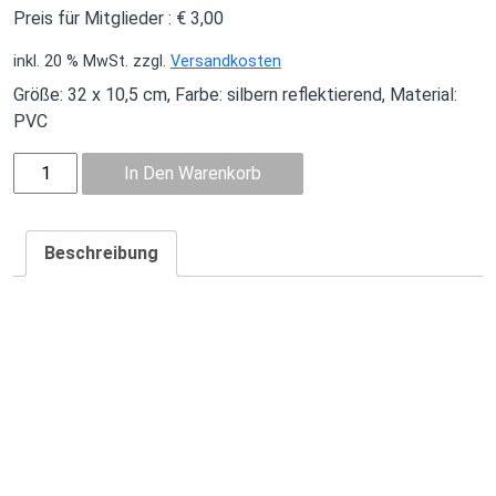
Preis für Mitglieder :
€
3,00
inkl. 20 % MwSt.
zzgl.
Versandkosten
Größe: 32 x 10,5 cm, Farbe: silbern reflektierend, Material:
PVC
Aufkleber
In Den Warenkorb
klein
Menge
Beschreibung
Beschreibung
Größe: 32 x 10,5 cm, Farbe: silbern reflektierend, Material:
PVC, inklusive UV-Lackierung, konturgestanzt. Haltbarkeit:
ca. 2 – 3 Jahre bei Anwendung im Außenbereich.