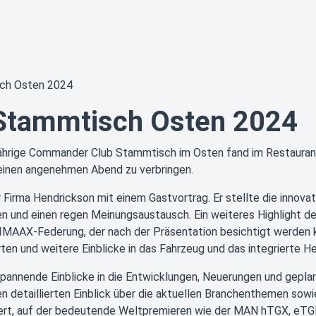
ch Osten 2024
Stammtisch Osten 2024
ährige Commander Club Stammtisch im Osten fand im Restaurant 
nen angenehmen Abend zu verbringen.
 Firma Hendrickson mit einem Gastvortrag. Er stellte die inno
en und einen regen Meinungsaustausch. Ein weiteres Highlight d
IMAAX-Federung, der nach der Präsentation besichtigt werden 
ten und weitere Einblicke in das Fahrzeug und das integrierte 
annende Einblicke in die Entwicklungen, Neuerungen und geplan
 detaillierten Einblick über die aktuellen Branchenthemen sow
ert, auf der bedeutende Weltpremieren wie der MAN hTGX, eTGL